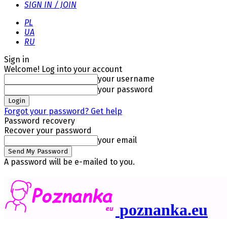
SIGN IN / JOIN
PL
UA
RU
Sign in
Welcome! Log into your account
your username
your password
Forgot your password? Get help
Password recovery
Recover your password
your email
A password will be e-mailed to you.
poznanka.eu