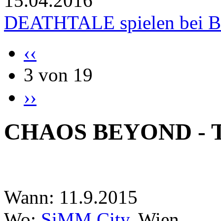
15.04.2016
DEATHTALE spielen bei 
‹‹
3 von 19
››
CHAOS BEYOND - Th
Wann: 11.9.2015
Wo:
SiMM City
, Wien